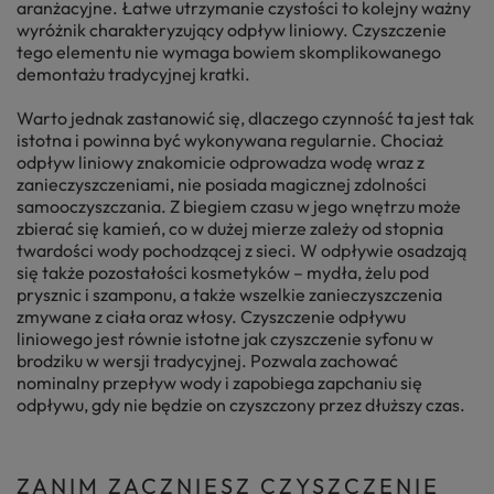
aranżacyjne. Łatwe utrzymanie czystości to kolejny ważny
wyróżnik charakteryzujący odpływ liniowy. Czyszczenie
tego elementu nie wymaga bowiem skomplikowanego
demontażu tradycyjnej kratki.
Warto jednak zastanowić się, dlaczego czynność ta jest tak
istotna i powinna być wykonywana regularnie. Chociaż
odpływ liniowy znakomicie odprowadza wodę wraz z
zanieczyszczeniami, nie posiada magicznej zdolności
samooczyszczania. Z biegiem czasu w jego wnętrzu może
zbierać się kamień, co w dużej mierze zależy od stopnia
twardości wody pochodzącej z sieci. W odpływie osadzają
się także pozostałości kosmetyków – mydła, żelu pod
prysznic i szamponu, a także wszelkie zanieczyszczenia
zmywane z ciała oraz włosy. Czyszczenie odpływu
liniowego jest równie istotne jak czyszczenie syfonu w
brodziku w wersji tradycyjnej. Pozwala zachować
nominalny przepływ wody i zapobiega zapchaniu się
odpływu, gdy nie będzie on czyszczony przez dłuższy czas.
ZANIM ZACZNIESZ CZYSZCZENIE