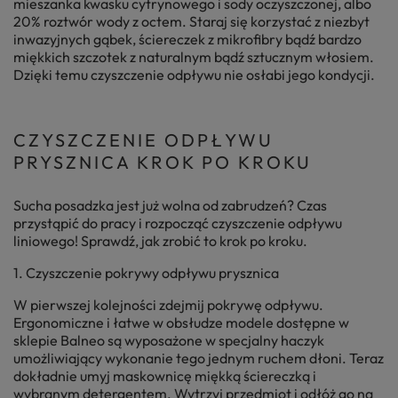
mieszanka kwasku cytrynowego i sody oczyszczonej, albo
20% roztwór wody z octem. Staraj się korzystać z niezbyt
inwazyjnych gąbek, ściereczek z mikrofibry bądź bardzo
miękkich szczotek z naturalnym bądź sztucznym włosiem.
Dzięki temu czyszczenie odpływu nie osłabi jego kondycji.
CZYSZCZENIE ODPŁYWU
PRYSZNICA KROK PO KROKU
Sucha posadzka jest już wolna od zabrudzeń? Czas
przystąpić do pracy i rozpocząć czyszczenie odpływu
liniowego! Sprawdź, jak zrobić to krok po kroku.
1. Czyszczenie pokrywy odpływu prysznica
W pierwszej kolejności zdejmij pokrywę odpływu.
Ergonomiczne i łatwe w obsłudze modele dostępne w
sklepie Balneo są wyposażone w specjalny haczyk
umożliwiający wykonanie tego jednym ruchem dłoni. Teraz
dokładnie umyj maskownicę miękką ściereczką i
wybranym detergentem. Wytrzyj przedmiot i odłóż go na