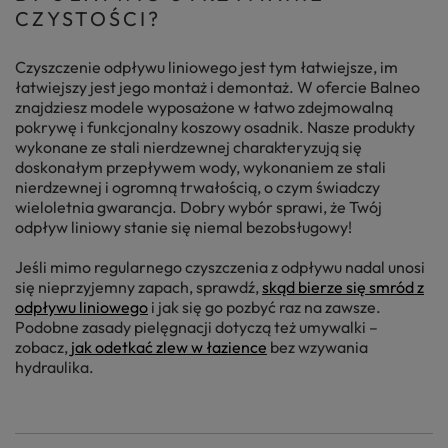
CZYSTOŚCI?
Czyszczenie odpływu liniowego jest tym łatwiejsze, im
łatwiejszy jest jego montaż i demontaż. W ofercie Balneo
znajdziesz modele wyposażone w łatwo zdejmowalną
pokrywę i funkcjonalny koszowy osadnik. Nasze produkty
wykonane ze stali nierdzewnej charakteryzują się
doskonałym przepływem wody, wykonaniem ze stali
nierdzewnej i ogromną trwałością, o czym świadczy
wieloletnia gwarancja. Dobry wybór sprawi, że Twój
odpływ liniowy stanie się niemal bezobsługowy!
Jeśli mimo regularnego czyszczenia z odpływu nadal unosi
się nieprzyjemny zapach, sprawdź,
skąd bierze się smród z
odpływu liniowego
i jak się go pozbyć raz na zawsze.
Podobne zasady pielęgnacji dotyczą też umywalki –
zobacz,
jak odetkać zlew w łazience
bez wzywania
hydraulika.