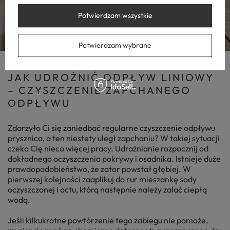
Potwierdzam wszystkie
Potwierdzam wybrane
JAK UDROŻNIĆ ODPŁYW LINIOWY
– CZYSZCZENIE ZAPCHANEGO
ODPŁYWU
Zdarzyło Ci się zaniedbać regularne czyszczenie odpływu
prysznica, a ten niestety uległ zapchaniu? W takiej sytuacji
czeka Cię nieco więcej pracy. Udrażnianie rozpocznij od
dokładnego oczyszczenia pokrywy i osadnika. Istnieje duże
prawdopodobieństwo, że zator powstał głębiej. W
pierwszej kolejności zaaplikuj do rur mieszankę sody
oczyszczonej i octu, którą następnie należy zalać ciepłą
wodą.
Jeśli kilkukrotne powtórzenie tego zabiegu nie pomoże,