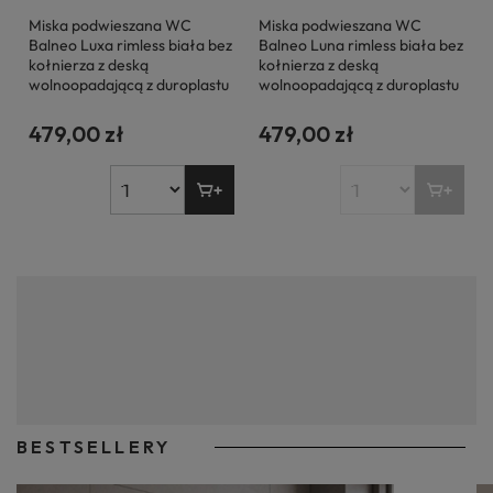
Miska podwieszana WC
Miska podwieszana WC
Balneo Luxa rimless biała bez
Balneo Luna rimless biała bez
kołnierza z deską
kołnierza z deską
wolnoopadającą z duroplastu
wolnoopadającą z duroplastu
479,00 zł
479,00 zł
Miska WC podwieszana, czyli elegancja i
oszczędność przestrzeni
Gdy nadchodzi czas remontu lub wykańczania łazienki, obecnie niemal
oczywistym wyborem staje się
WC podwieszany
. Użytkownicy
dostrzegają wyraźne zalety takiego rozwiązania. Zacznijmy od kwestii
wizualnych.
Miska klozetowa podwieszana
idealnie wpisuje się w
aktualne trendy, wedle których mechanizmy i stelaże ukryte są za
ścianą, a elementy ceramiki łazienkowej są wyeksponowane wyłącznie
BESTSELLERY
w takim stopniu, w jakim jest to niezbędne domownikom do ich
wygodnego używania.