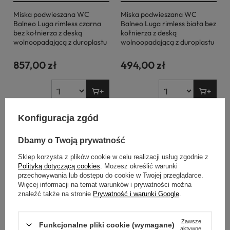
Miska podwieszana WC
Miska podwieszana WC
Balneo Luga rimless czarna
Balneo Luga rimless biała bez
bez kołnierza z deską
kołnierza z deską
wolnoopadającą z duroplastu
wolnoopadającą z duroplastu
857,00 zł
494,00 zł
Konfiguracja zgód
Dbamy o Twoją prywatność
Sklep korzysta z plików cookie w celu realizacji usług zgodnie z
Polityką dotyczącą cookies
. Możesz określić warunki
przechowywania lub dostępu do cookie w Twojej przeglądarce.
Więcej informacji na temat warunków i prywatności można
znaleźć także na stronie
Prywatność i warunki Google
.
Zawsze
Funkcjonalne pliki cookie (wymagane)
aktywne