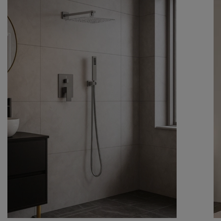
Druga przewaga, jaką
miska WC podwieszana
ma nad innymi
rozwiązaniami polega na oszczędności przestrzeni. Ten argument
szczególnie przemawia do właścicieli mieszkań w bloku, którzy nie
mogą liczyć na duże pokoje kąpielowe.
Miska WC podwieszana
,
zwłaszcza w wersji kompaktowej, nie zajmuje wiele miejsca, a jest w
pełni funkcjonalna i wygodna.
Toaleta podwieszana – łatwe utrzymanie
czystości
WC podwieszany
jest wybierany przez domowników także ze względów
higienicznych. Utrzymanie czystości w łazience bywa kłopotliwe ze
względu na liczne zakamarki znajdujące się w pomieszczeniu.
Jednocześnie trudno zaniedbywać ten obowiązek, bo przecież toaleta
stanowi naturalne siedlisko dla bakterii.
Miska klozetowa podwieszana
o ascetycznych kształtach niweluje ten problem. Umożliwia wygodne
wyczyszczenie podłogi i samej miski, a właściciel łazienki nie musi się
martwić o to, że brud i zanieczyszczenia zbierają się za ubikacją.
Miska WC bezkołnierzowa, czyli innowacja w
spłukiwaniu wody
Kolejnym gorącym trendem na rynku ceramiki łazienkowej jest
miska
WC bezkołnierzowa
. Egzemplarze dostępne w naszym sklepie zaliczają
się właśnie do tej kategorii. Jak działa
bezkołnierzowa miska WC
i na