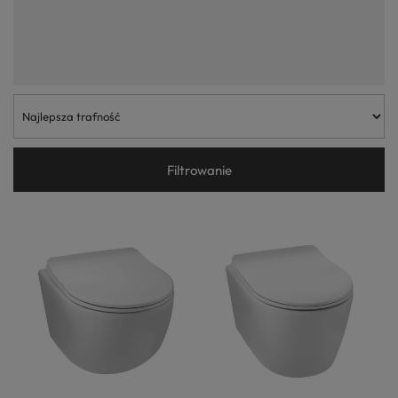
podwieszany bezkołnierzowy, mamy do czynienia z najnowszymi
trendami w ceramice łazienkowej. W ofercie naszego sklepu znalazły
się egzemplarze spełniające oba kryteria. Każda miska klozetowa
podwieszana, którą proponujemy naszym klientom cechuje się
dodatkowo uniwersalną, wręcz ponadczasową stylistyką i jest
dostępna w dwóch wariantach kolorystycznych. Innymi zaletami
naszych produktów są solidne wykonanie i stosunkowo łatwy montaż
na kompatybilnym stelażu. Doskonale wiemy, jak często w każdej
łazience używany jest WC podwieszany, dlatego zadbaliśmy także o
wyposażenie naszych produktów w wolnoopadające deski wykonane z
duroplastu, które cechują się odpowiednią wytrzymałością i nie
generują zbędnego hałasu. Zapraszamy do zapoznania się z tą bardzo
Filtrowanie
ważną kategorią obejmującą miski WC podwieszane.