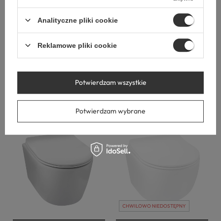
Miska podwieszana WC
Miska podwieszana WC
Analityczne pliki cookie
Balneo Luna rimless czarna
Balneo Luxa rimless czarna
bez kołnierza z deską
bez kołnierza z deską
wolnoopadającą z duroplastu
wolnoopadającą z duroplastu
Reklamowe pliki cookie
842,00 zł
842,00 zł
Potwierdzam wszystkie
Potwierdzam wybrane
CHWILOWO NIEDOSTĘPNY