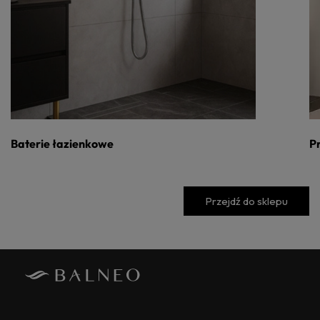
Baterie łazienkowe
P
Przejdź do sklepu