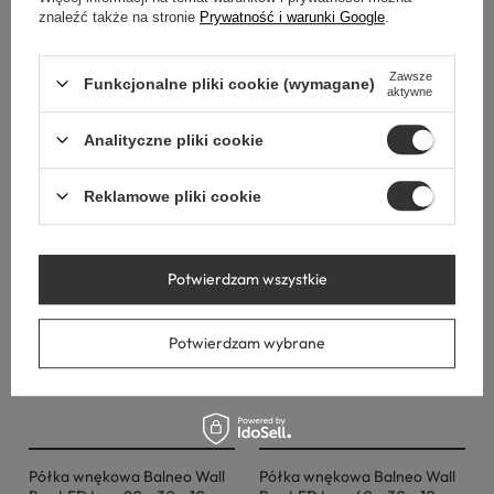
Półka wnękowa Balneo Wall
Półka wnękowa Balneo Wall
znaleźć także na stronie
Prywatność i warunki Google
.
Box LED Złota 60 x 30 x 10
Box LED Złota 30 x 30 x 10
cm
cm
Zawsze
Funkcjonalne pliki cookie (wymagane)
779,00 zł
560,00 zł
aktywne
Analityczne pliki cookie
Reklamowe pliki cookie
Potwierdzam wszystkie
Potwierdzam wybrane
Półka wnękowa Balneo Wall
Półka wnękowa Balneo Wall