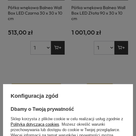
Półka wnękowa Balneo Wall
Półka wnękowa Balneo Wall
Box LED Czarna 30 x 30 x 10
Box LED Złota 90 x 30 x 10
cm
cm
513,00 zł
1 001,00 zł
Konfiguracja zgód
Dbamy o Twoją prywatność
Sklep korzysta z plików cookie w celu realizacji usług zgodnie z
Polityką dotyczącą cookies
. Możesz określić warunki
przechowywania lub dostępu do cookie w Twojej przeglądarce.
Więcej informacji na temat warunków i prywatności można