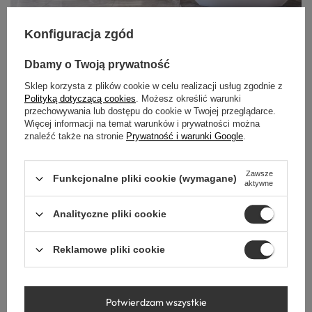
Konfiguracja zgód
Dbamy o Twoją prywatność
Sklep korzysta z plików cookie w celu realizacji usług zgodnie z
POZNAJ SYSTEM
Polityką dotyczącą cookies
. Możesz określić warunki
WALL-BOX
przechowywania lub dostępu do cookie w Twojej przeglądarce.
BALNEO
Więcej informacji na temat warunków i prywatności można
znaleźć także na stronie
Prywatność i warunki Google
.
Odkryj system Wall-Box, który łączy porządek, nowoczesne
Zawsze
technologie i wyjątkową jakość wykonania. Dzięki
Funkcjonalne pliki cookie (wymagane)
aktywne
modułowej budowie, odporności na wilgoć i dopasowanej
kolorystyce, Wall-Box nie tylko porządkuje przestrzeń
Analityczne pliki cookie
prysznica, ale także podnosi estetykę całej łazienki.
Reklamowe pliki cookie
Zabuduj, wyrównaj, zapomnij o chaosie.
Potwierdzam wszystkie