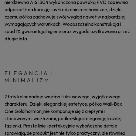
nierdzewna AISI 304 wykończona powłoką PVD zapewnia
odporność na korozję i uszkodzenia mechaniczne, dzięki
czemu półka zachowuje swój wygląd nawet w najbardziej
wymagających warunkach. Wodoszczelna konstrukcja i
spad 1% gwarantują higienę oraz wygodę użytkowania przez
długie lata.
ELEGANCJA I
MINIMALIZM
Złoty kolor nadaje wnętrzu luksusowego, wyjątkowego
charakteru. Dzięki eleganckiej estetyce, półka Wall-Box
One Gold harmonijnie komponuje się z ciepłymi i
stonowanymi wnętrzami, podkreślając elegancję każdej
łazienki. Proste linie i perfekcyjnie wykończone detale
sprawiają, że produkt jest nie tylko praktyczny, ale również