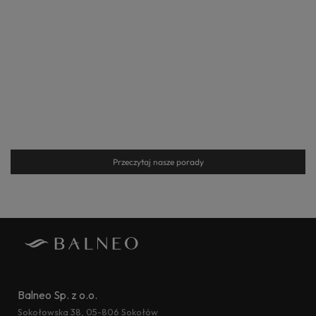
Przeczytaj nasze porady
Balneo Sp. z o.o.
Sokołowska 38, 05-806 Sokołów