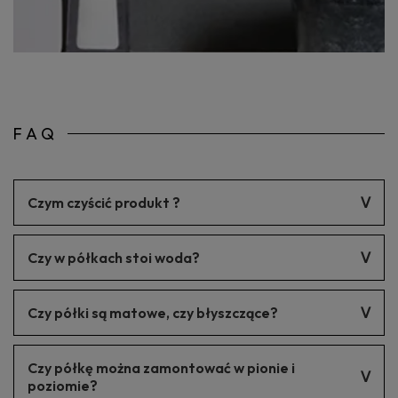
FAQ
Czym czyścić produkt ?
Produkt należy czyścić delikatnymi środkami czyszczącymi.
Czy w półkach stoi woda?
W każdej naszej półce jest spad 1% nie widoczny gołym okiem.
Czy półki są matowe, czy błyszczące?
Kolor jest matowy.
Czy półkę można zamontować w pionie i
poziomie?