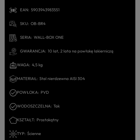
EAN
5903943983551
SKU
OB-BR4
SERIA
WALL-BOX ONE
GWARANCJA
10 lat, 2 lata na powłokę lakierniczą
WAGA
4,5 kg
MATERIAŁ
Stal nierdzewna AISI 304
POWŁOKA
PVD
WODOSZCZELNA
Tak
KSZTAŁT
Prostokątny
TYP
Ścienne