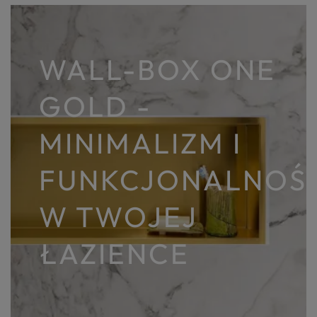
WALL-BOX ONE
GOLD -
MINIMALIZM I
FUNKCJONALNOŚ
W TWOJEJ
ŁAZIENCE