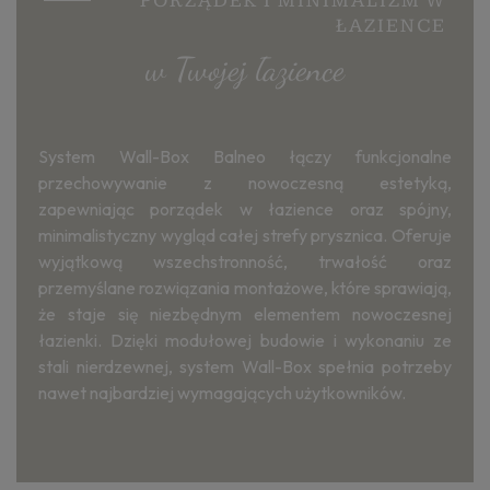
PORZĄDEK I MINIMALIZM W
ŁAZIENCE
w Twojej łazience
System Wall-Box Balneo łączy funkcjonalne
przechowywanie z nowoczesną estetyką,
zapewniając porządek w łazience oraz spójny,
minimalistyczny wygląd całej strefy prysznica. Oferuje
wyjątkową wszechstronność, trwałość oraz
przemyślane rozwiązania montażowe, które sprawiają,
że staje się niezbędnym elementem nowoczesnej
łazienki. Dzięki modułowej budowie i wykonaniu ze
stali nierdzewnej, system Wall-Box spełnia potrzeby
nawet najbardziej wymagających użytkowników.