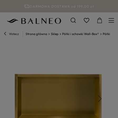
DARMOWA DOSTAWA od 199,00 zł
Wstecz
Strona główna
Sklep
Półki i schowki Wall-Box®
Półki wnę