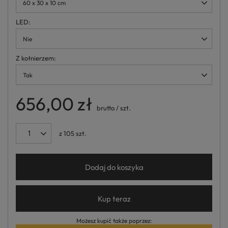
60 x 30 x 10 cm
LED
Nie
Z kołnierzem
Tak
656,00 zł
brutto
/
szt.
z
105
szt.
Dodaj do koszyka
Kup teraz
Możesz kupić także poprzez: