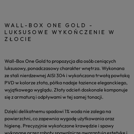
WALL-BOX ONE GOLD -
LUKSUSOWE WYKOŃCZENIE W
ZŁOCIE
Wall-Box One Gold
to propozycja dla osób ceniących
luksusowy, ponadczasowy charakter wnętrza. Wykonana
ze stali nierdzewnej AISI 304 i wykończona trwałą powłoką
PVD w kolorze złota, półka nadaje łazience eleganckiego,
wyjątkowego wyglądu. Złoty odcień doskonale komponuje
się z armaturą i odpływami w tej samej tonacji.
Dzięki delikatnemu spadowi 1% woda nie zalega na
powierzchni, co zapewnia wygodę użytkowania oraz
higienę. Precyzyjnie wykończone krawędzie i spawy
wykonane przez roboty spawalnicze gwarantują estetykę i