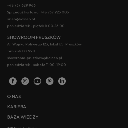
+48 737 629 966
Sprzedaż hurtowa:
+48 737 923 005
sklep@balneo.pl
poniedziałek - piątek 8:00–16:00
SHOWROOM PRUSZKÓW
Al. Wojska Polskiego 123, lokal U5, Pruszków
+48 786 133 990
showroom-pruszkow@balneo.pl
poniedziałek - sobota 11:00–19:00
O NAS
KARIERA
BAZA WIEDZY