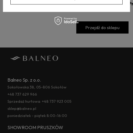
Baterie łazienkowe
P
Przejdź do sklepu
Balneo Sp. z o.o.
Sokołowska 38, 05-806 Sokołów
+48 737 629 966
Sprzedaż hurtowa:
+48 737 923 005
sklep@balneo.pl
poniedziałek - piątek 8:00–16:00
SHOWROOM PRUSZKÓW