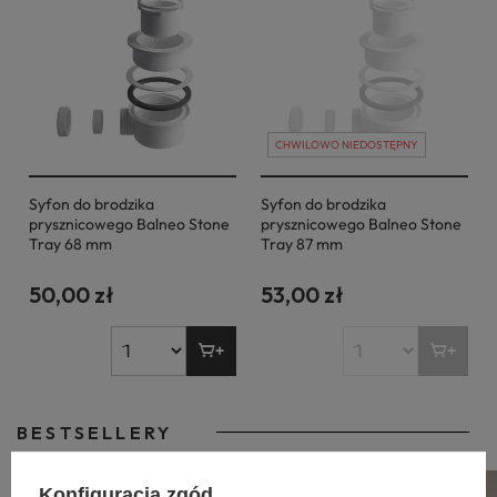
CHWILOWO NIEDOSTĘPNY
Syfon do brodzika
Syfon do brodzika
prysznicowego Balneo Stone
prysznicowego Balneo Stone
Tray 68 mm
Tray 87 mm
50,00 zł
53,00 zł
BESTSELLERY
Konfiguracja zgód