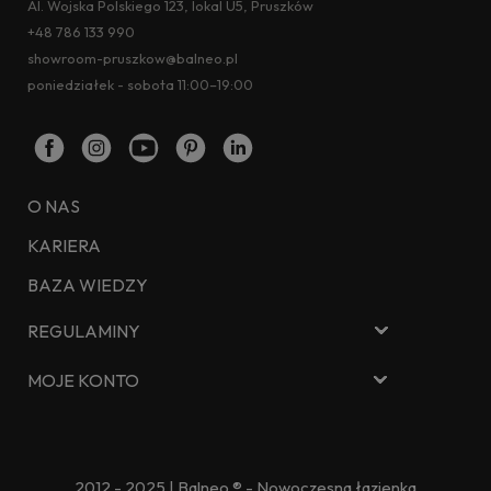
Al. Wojska Polskiego 123, lokal U5, Pruszków
+48 786 133 990
showroom-pruszkow@balneo.pl
poniedziałek - sobota 11:00–19:00
O NAS
KARIERA
BAZA WIEDZY
REGULAMINY
MOJE KONTO
2012 - 2025 | Balneo ® - Nowoczesna łazienka