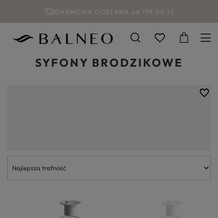
DARMOWA DOSTAWA od 199,00 zł
SYFONY BRODZIKOWE
Każdy, to urządzał lub remontował łazienkę doskonale zdaje sobie
sprawę, jak dużym bywa to wyzwaniem. Zanim do pomieszczenia
wkroczy ekipa wykończeniowa lub właściciel posiadający zacięcie
techniczne weźmie sprawy w swoje ręce, domowników czekają trudne
decyzje i czasochłonne zakupy. O ile wybór mebli, płytek i armatury
łazienkowej należy do oczywistych zadań, o tyle w gąszczu obowiązków
łatwo zapomnieć o detalach. Dobrym tego przykładem jest syfon do
brodzików prysznicowych. Jego wybór nie może pozostawać dziełem
przypadku. Syfony do brodzików różnią się pomiędzy sobą między
innymi kształtem, rozmiarami czy sposobem czyszczenia. Szczególnym
wyzwaniem bywa syfon do niskiego brodzika, gdzie liczy się dosłownie
każdy milimetr. W sklepie Balneo zadbaliśmy o to, aby nasi klienci
wyposażający swoje łazienki nie stawali przed trudnymi dylematami.
W naszej ofercie z łatwością można znaleźć syfony do brodzików
proponowanych w naszym sklepie.