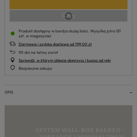
Produkt dostępny w bardzo dużej ilości
Wysyłka
jutro
(81
szt. w magazynie)
Darmowa i szybka dostawa
od
199,00 zł
90
dni na łatwy zwrot
Sprawdź, w którym sklepie obejrzysz i kupisz od ręki
Bezpieczne zakupy
OPIS
SYSTEM WALL-BOX BALNEO -