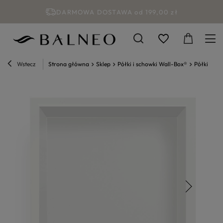
DARMOWA DOSTAWA od 199,00 zł
Wstecz
Strona główna
Sklep
Półki i schowki Wall-Box®
Półki wnę