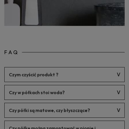
FAQ
Czym czyścić produkt ?
Produkt należy czyścić delikatnymi środkami czyszczącymi.
Czy w półkach stoi woda?
W każdej naszej półce jest spad 1% nie widoczny gołym okiem.
Czy półki są matowe, czy błyszczące?
Kolor jest matowy.
Czy półkę można zamontować w pionie i