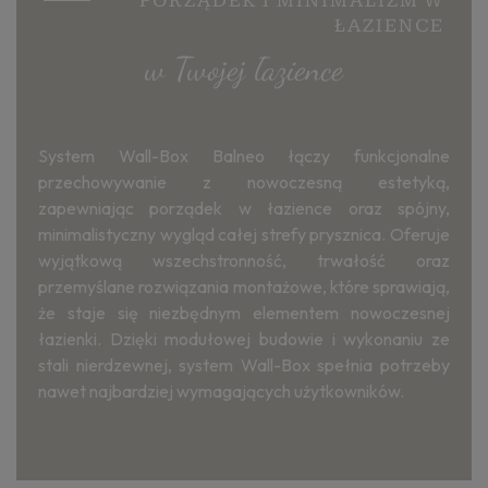
PORZĄDEK I MINIMALIZM W
ŁAZIENCE
w Twojej łazience
System Wall-Box Balneo łączy funkcjonalne
przechowywanie z nowoczesną estetyką,
zapewniając porządek w łazience oraz spójny,
minimalistyczny wygląd całej strefy prysznica. Oferuje
wyjątkową wszechstronność, trwałość oraz
przemyślane rozwiązania montażowe, które sprawiają,
że staje się niezbędnym elementem nowoczesnej
łazienki. Dzięki modułowej budowie i wykonaniu ze
stali nierdzewnej, system Wall-Box spełnia potrzeby
nawet najbardziej wymagających użytkowników.