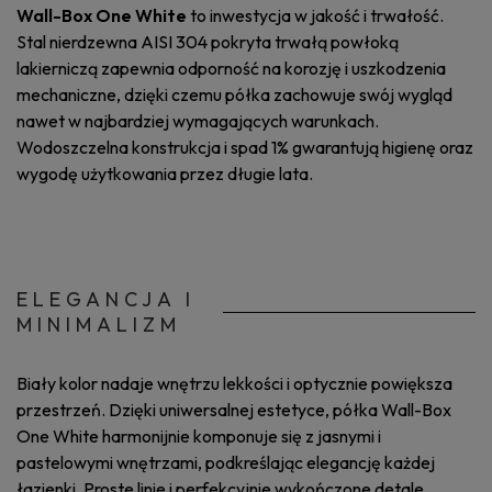
Wall-Box One White
to inwestycja w jakość i trwałość.
Stal nierdzewna AISI 304 pokryta trwałą powłoką
lakierniczą zapewnia odporność na korozję i uszkodzenia
mechaniczne, dzięki czemu półka zachowuje swój wygląd
nawet w najbardziej wymagających warunkach.
Wodoszczelna konstrukcja i spad 1% gwarantują higienę oraz
wygodę użytkowania przez długie lata.
ELEGANCJA I
MINIMALIZM
Biały kolor nadaje wnętrzu lekkości i optycznie powiększa
przestrzeń. Dzięki uniwersalnej estetyce, półka Wall-Box
One White harmonijnie komponuje się z jasnymi i
pastelowymi wnętrzami, podkreślając elegancję każdej
łazienki. Proste linie i perfekcyjnie wykończone detale