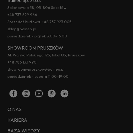
Balneo Sp. z o.o.
Sokołowska 38, 05-806 Sokołów
+48 737 629 966
Sprzedaż hurtowa:
+48 737 923 005
sklep@balneo.pl
poniedziałek - piątek 8:00–16:00
SHOWROOM PRUSZKÓW
Al. Wojska Polskiego 123, lokal U5, Pruszków
+48 786 133 990
showroom-pruszkow@balneo.pl
poniedziałek - sobota 11:00–19:00
O NAS
KARIERA
BAZA WIEDZY