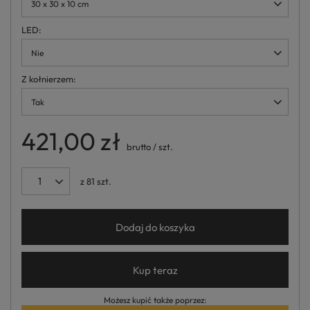
30 x 30 x 10 cm
LED
Nie
Z kołnierzem
Tak
421,00 zł
brutto
/
szt.
z
81
szt.
Dodaj do koszyka
Kup teraz
Możesz kupić także poprzez: