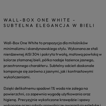
WALL-BOX ONE WHITE -
SUBTELNA ELEGANCJA W BIELI
Wall-Box One White
to propozycja dla miłośników
minimalizmu i skandynawskiego stylu. Wykonana ze stali
nierdzewnej AISI 304 i pokryta trwałą, matową powłoką w
kolorze złamanej bieli, półka nadaje łazience jasnego,
przestronnego charakteru. Subtelny odcień doskonale
komponuje się zarówno z jasnymi, jak i kontrastowymi
wykończeniami.
Dzięki delikatnemu spadowi 1% woda nie zalega na
powierzchni, co zapewnia wygodę użytkowania oraz
higienę. Precyzyjnie wykończone krawędzie i spawy
wykonane przez roboty spawalnicze gwarantują estetykę i