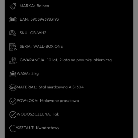
MARKA
Balneo
EAN
5903943983193
SKU
OB-WH2
SERIA
WALL-BOX ONE
GWARANCJA
10 lat, 2 lata na powłokę lakierniczą
WAGA
3 kg
MATERIAŁ
Stal nierdzewna AISI 304
POWŁOKA
Malowane proszkowo
WODOSZCZELNA
Tak
KSZTAŁT
Kwadratowy