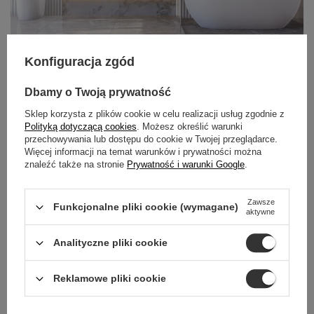
Konfiguracja zgód
Dbamy o Twoją prywatność
POZNAJ SYSTEM
Sklep korzysta z plików cookie w celu realizacji usług zgodnie z
Polityką dotyczącą cookies
. Możesz określić warunki
WALL-BOX
przechowywania lub dostępu do cookie w Twojej przeglądarce.
BALNEO
Więcej informacji na temat warunków i prywatności można
znaleźć także na stronie
Prywatność i warunki Google
.
Odkryj system Wall-Box, który łączy porządek, nowoczesne
technologie i wyjątkową jakość wykonania. Dzięki
Zawsze
Funkcjonalne pliki cookie (wymagane)
aktywne
modułowej budowie, odporności na wilgoć i dopasowanej
kolorystyce, Wall-Box nie tylko porządkuje przestrzeń
Analityczne pliki cookie
prysznica, ale także podnosi estetykę całej łazienki.
Reklamowe pliki cookie
Zabuduj, wyrównaj, zapomnij o chaosie.