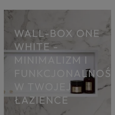
WALL-BOX ONE
WHITE -
MINIMALIZM I
FUNKCJONALNOŚ
W TWOJEJ
ŁAZIENCE