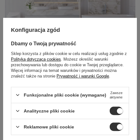
Konfiguracja zgód
Dbamy o Twoją prywatność
Sklep korzysta z plików cookie w celu realizacji usług zgodnie z
Polityką dotyczącą cookies
. Możesz określić warunki
przechowywania lub dostępu do cookie w Twojej przeglądarce.
Więcej informacji na temat warunków i prywatności można
POZNAJ SYSTEM
znaleźć także na stronie
Prywatność i warunki Google
.
WALL-BOX
BALNEO
Zawsze
Funkcjonalne pliki cookie (wymagane)
aktywne
Odkryj system Wall-Box, który łączy porządek, nowoczesne
technologie i wyjątkową jakość wykonania. Dzięki
Analityczne pliki cookie
modułowej budowie, odporności na wilgoć i dopasowanej
kolorystyce, Wall-Box nie tylko porządkuje przestrzeń
Reklamowe pliki cookie
prysznica, ale także podnosi estetykę całej łazienki.