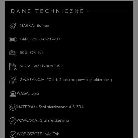
DANE TECHNICZNE
MARKA
Balneo
EAN
5903943983407
SKU
OB-IN5
SERIA
WALL-BOX ONE
GWARANCJA
10 lat, 2 lata na powłokę lakierniczą
WAGA
5 kg
MATERIAŁ
Stal nierdzewna AISI 304
POWŁOKA
Stal nierdzewna
WODOSZCZELNA
Tak