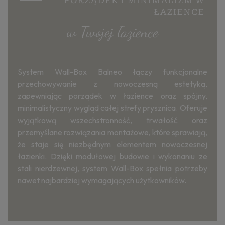
PORZĄDEK I MINIMALIZM W
ŁAZIENCE
w Twojej łazience
System Wall-Box Balneo łączy funkcjonalne
przechowywanie z nowoczesną estetyką,
zapewniając porządek w łazience oraz spójny,
minimalistyczny wygląd całej strefy prysznica. Oferuje
wyjątkową wszechstronność, trwałość oraz
przemyślane rozwiązania montażowe, które sprawiają,
że staje się niezbędnym elementem nowoczesnej
łazienki. Dzięki modułowej budowie i wykonaniu ze
stali nierdzewnej, system Wall-Box spełnia potrzeby
nawet najbardziej wymagających użytkowników.