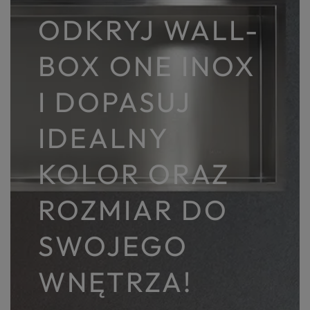
ODKRYJ WALL-
BOX ONE INOX
I DOPASUJ
IDEALNY
KOLOR ORAZ
ROZMIAR DO
SWOJEGO
WNĘTRZA!