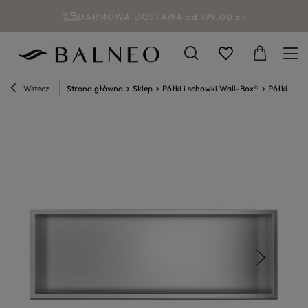
DARMOWA DOSTAWA od 199,00 zł
Wstecz
Strona główna
Sklep
Półki i schowki Wall-Box®
Półki wnę