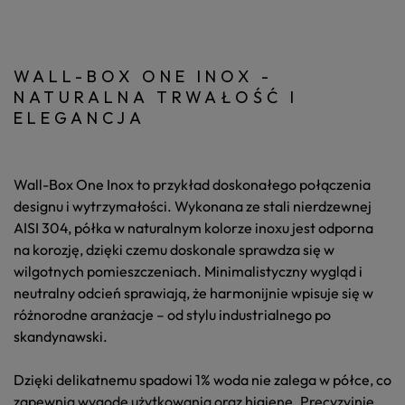
WALL-BOX ONE INOX -
NATURALNA TRWAŁOŚĆ I
ELEGANCJA
Wall-Box One Inox
to przykład doskonałego połączenia
designu i wytrzymałości. Wykonana ze stali nierdzewnej
AISI 304, półka w naturalnym kolorze inoxu jest odporna
na korozję, dzięki czemu doskonale sprawdza się w
wilgotnych pomieszczeniach. Minimalistyczny wygląd i
neutralny odcień sprawiają, że harmonijnie wpisuje się w
różnorodne aranżacje – od stylu industrialnego po
skandynawski.
Dzięki delikatnemu spadowi 1% woda nie zalega w półce, co
zapewnia wygodę użytkowania oraz higienę. Precyzyjnie