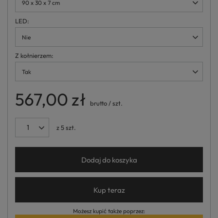
90 x 30 x 7 cm
LED
Nie
Z kołnierzem
Tak
567,00 zł
brutto
/
szt.
z
5
szt.
Dodaj do koszyka
Kup teraz
Możesz kupić także poprzez: