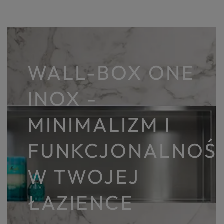
WALL-BOX ONE
INOX -
MINIMALIZM I
FUNKCJONALNOŚ
W TWOJEJ
ŁAZIENCE