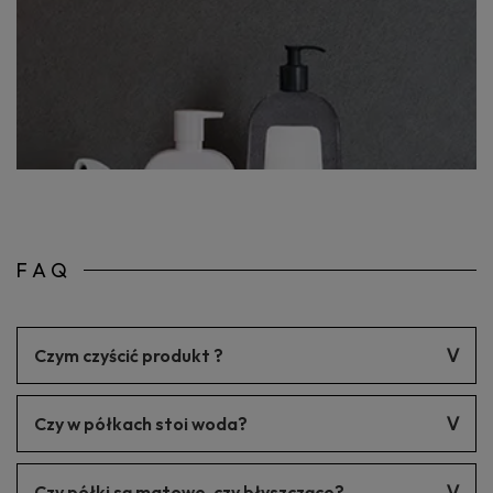
FAQ
Czym czyścić produkt ?
Produkt należy czyścić delikatnymi środkami czyszczącymi.
Czy w półkach stoi woda?
W każdej naszej półce jest spad 1% nie widoczny gołym okiem.
Czy półki są matowe, czy błyszczące?