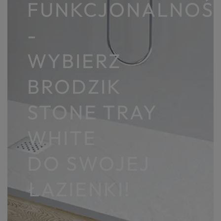
FUNKCJONALNOŚ
-
WYBIERZ
BRODZIK
STONE TRAY
WHITE
DO SWOJEJ
ŁAZIENKI!