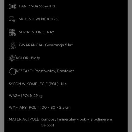
EAN
5904365741118
SKU
STFWH8010025
SERIA
STONE TRAY
GWARANCJA
Gwarancja 5 lat
KOLOR
Biały
KSZTAŁT
Prostokątny
Prostokąt
SYFON W KOMPLECIE [POL]
Nie
WAGA [POL]
29 kg
WYMIARY [POL]
100 × 80 × 2,5 cm
MATERIAŁ [POL]
Kompozyt mineralny - pokryty polimerem
Gelcoat