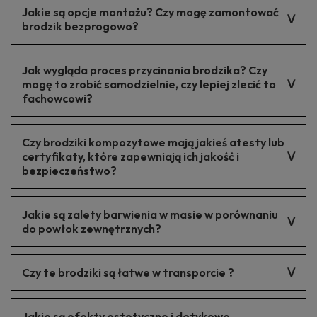
Tak, brodziki kompozytowe można montować na płytkach.
Jakie są opcje montażu? Czy mogę zamontować
brodzik bezprogowo?
Brodziki kompozytowe można montować zarówno w tradycyjny
Jak wygląda proces przycinania brodzika? Czy
sposób, jak i bezprogowo, co ułatwia dostęp i zwiększa komfort
użytkowania.
mogę to zrobić samodzielnie, czy lepiej zlecić to
fachowcowi?
Proces przycinania brodzika można przeprowadzić
Czy brodziki kompozytowe mają jakieś atesty lub
samodzielnie przy użyciu odpowiednich narzędzi. Jednak dla
uzyskania precyzyjnego rezultatu warto zlecić to fachowcowi.
certyfikaty, które zapewniają ich jakość i
bezpieczeństwo?
Brodziki posiadają atesty i certyfikaty jakości, co zapewnia, że
Jakie są zalety barwienia w masie w porównaniu
są to produkty bezpieczne i trwałe.
do powłok zewnętrznych?
Barwienie w masie zapewnia lepszą trwałość koloru oraz
Czy te brodziki są łatwe w transporcie ?
mniejsze widoczność zarysowań, co jest istotną zaletą w
przypadku intensywnego użytkowania.
Brodzik jest odpowiedni zabezpieczony do transportu.
Jakie są efekty estetyczne i dotykowe