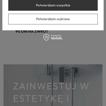
Potwierdzam wszystkie
GWARANCJA 5 LAT
Potwierdzam wybrane
WSPARCIE TECHNICZNE
ATEST PZH
90 DNI NA ZWROT
ZAINWESTUJ W
ESTETYKĘ I