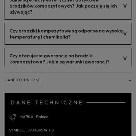
Transport jest na palecie co gwarantuje dostarczenie brodzika
w całości.
brodzików kompozytowych? Jak poczuję się ich
używając?
Brodziki kompozytowe mają elegancki wygląd i przyjemną w
Czy brodziki kompozytowe są odporne na wysoką
dotyku powierzchnię, co przekłada się na komfort użytkowania
oraz estetykę łazienki.
temperaturę i chemikalia?
Tak, brodziki te są odporne na działanie wysokiej temperatury i
Czy oferujecie gwarancję na brodziki
większości chemikaliów, co czyni je doskonałym wyborem do
łazienek.
kompozytowe? Jakie są warunki gwarancji?
5 lat gwarancji
DANE TECHNICZNE
DANE TECHNICZNE
MARKA
Balneo
SYMBOL
5904365741118