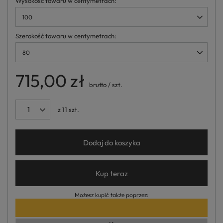
Wysokość towaru w centymetrach
100
Szerokość towaru w centymetrach
80
715,00 zł
brutto
/
szt.
z
11
szt.
Dodaj do koszyka
Kup teraz
Możesz kupić także poprzez: