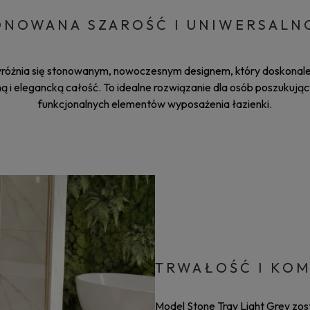
ONOWANA SZAROŚĆ I UNIWERSALN
yróżnia się stonowanym, nowoczesnym designem, który doskonale 
 i elegancką całość. To idealne rozwiązanie dla osób poszukując
funkcjonalnych elementów wyposażenia łazienki.
TRWAŁOŚĆ I KO
Model Stone Tray Light Grey zos