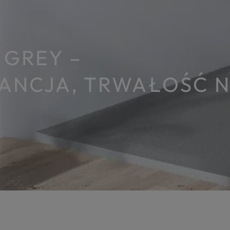
 GREY –
NCJA, TRWAŁOŚĆ N