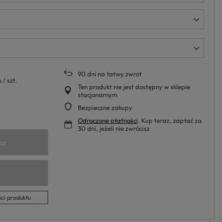
90
dni na łatwy zwrot
o
/
szt.
Ten produkt nie jest dostępny w sklepie
stacjonarnym
Bezpieczne zakupy
Odroczone płatności
. Kup teraz, zapłać za
30 dni, jeżeli nie zwrócisz
ka
ci produktu