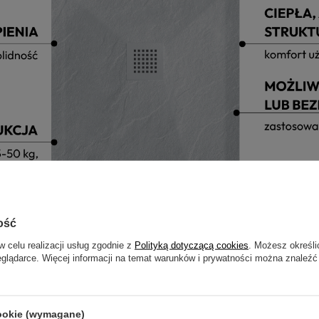
ość
w celu realizacji usług zgodnie z
Polityką dotyczącą cookies
. Możesz określi
eglądarce. Więcej informacji na temat warunków i prywatności można znaleźć
cookie (wymagane)