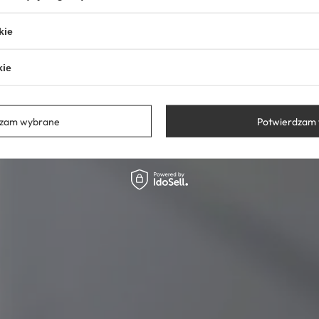
kie
kie
dzam wybrane
Potwierdzam 