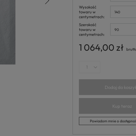
Wysokość
towaru w
140
centymetrach
Szerokość
towaru w
90
centymetrach
1 064,00 zł
brutt
Dodaj do koszy
Kup teraz
Powiadom mnie o dostępnoś