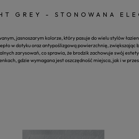
GHT GREY - STONOWANA EL
wanym, jasnoszarym kolorze, który pasuje do wielu stylów łazie
ciepło w dotyku oraz antypoślizgową powierzchnię, zwiększając
alnych zarysowań, co sprawia, że brodzik zachowuje swój estety
nkach, gdzie wymagana jest oszczędność miejsca, jak i w przest