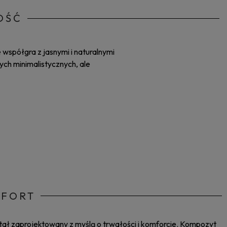
OŚĆ
współgra z jasnymi i naturalnymi
ych minimalistycznych, ale
MFORT
tał zaprojektowany z myślą o trwałości i komforcie. Kompozyt