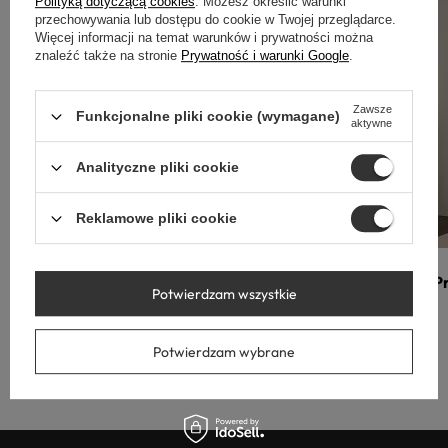
Polityką dotyczącą cookies
. Możesz określić warunki
przechowywania lub dostępu do cookie w Twojej przeglądarce.
Więcej informacji na temat warunków i prywatności można
znaleźć także na stronie
Prywatność i warunki Google
.
Zawsze
Funkcjonalne pliki cookie (wymagane)
aktywne
Analityczne pliki cookie
Reklamowe pliki cookie
Baterie łazienkowe
P
Potwierdzam wszystkie
Potwierdzam wybrane
Przejdź do sklepu