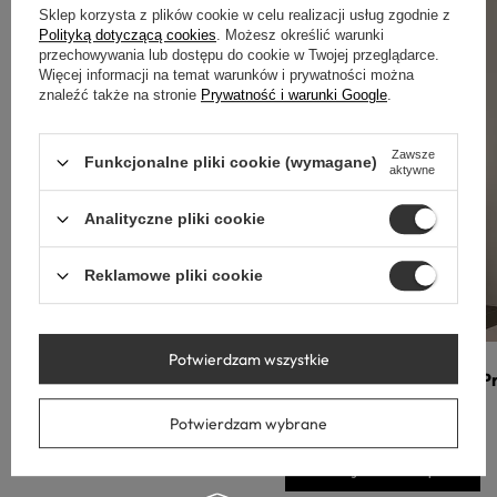
Sklep korzysta z plików cookie w celu realizacji usług zgodnie z
Polityką dotyczącą cookies
. Możesz określić warunki
przechowywania lub dostępu do cookie w Twojej przeglądarce.
Więcej informacji na temat warunków i prywatności można
znaleźć także na stronie
Prywatność i warunki Google
.
Zawsze
Funkcjonalne pliki cookie (wymagane)
aktywne
Analityczne pliki cookie
Reklamowe pliki cookie
Potwierdzam wszystkie
Baterie łazienkowe
P
Potwierdzam wybrane
Przejdź do sklepu