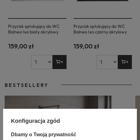
Przycisk spłukujący do WC
Przycisk spłukujący do WC
Balneo Ixo biały akrylowy
Balneo Ixo czarny akrylowy
159,00 zł
159,00 zł
BESTSELLERY
Konfiguracja zgód
Dbamy o Twoją prywatność