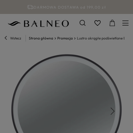
DARMOWA DOSTAWA od 199,00 zł
Wstecz
Strona główna
Promocja
Lustro okrągłe podświetlane Baln