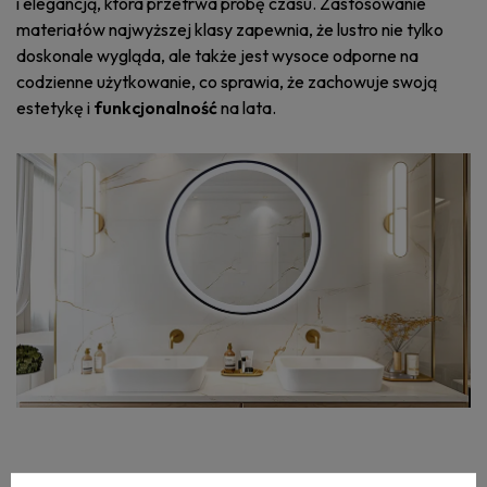
i elegancją, która przetrwa próbę czasu. Zastosowanie
materiałów najwyższej klasy zapewnia, że lustro nie tylko
doskonale wygląda, ale także jest wysoce odporne na
codzienne użytkowanie, co sprawia, że zachowuje swoją
estetykę i
funkcjonalność
na lata.