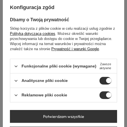
Konfiguracja zgód
POZNAJ
LUSTRA
Dbamy o Twoją prywatność
BALNEO
Sklep korzysta z plików cookie w celu realizacji usług zgodnie z
Polityką dotyczącą cookies
. Możesz określić warunki
przechowywania lub dostępu do cookie w Twojej przeglądarce.
Odkryj lustra Balneo, które łączą elegancję, nowoczesne
Więcej informacji na temat warunków i prywatności można
technologie i wyjątkową jakość wykonania. Dzięki
znaleźć także na stronie
Prywatność i warunki Google
.
podświetleniu LED, funkcji antyparowej i precyzyjnemu
wykończeniu, nasze lustra nie tylko dodają stylu Twojej
Zawsze
Funkcjonalne pliki cookie (wymagane)
łazience, ale także podnoszą komfort codziennego
aktywne
użytkowania.
Analityczne pliki cookie
Zobacz nasz film i poznaj wszystkie zalety luster Balneo!
Dowiedz się, jak mogą odmienić Twoją przestrzeń!
Reklamowe pliki cookie
Potwierdzam wszystkie