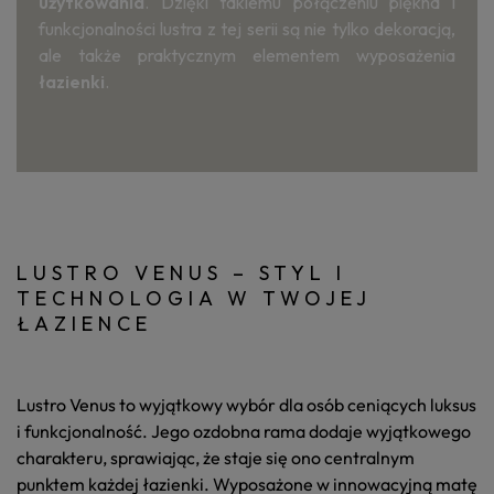
użytkowania
. Dzięki takiemu połączeniu piękna i
funkcjonalności lustra z tej serii są nie tylko dekoracją,
ale także praktycznym elementem wyposażenia
łazienki
.
LUSTRO VENUS – STYL I
TECHNOLOGIA W TWOJEJ
ŁAZIENCE
Lustro Venus to wyjątkowy wybór dla osób ceniących
luksus
i
funkcjonalność
. Jego
ozdobna rama
dodaje wyjątkowego
charakteru, sprawiając, że staje się ono centralnym
punktem każdej łazienki. Wyposażone w innowacyjną
matę