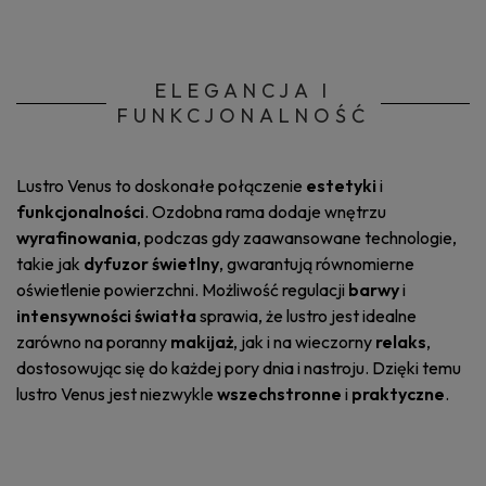
ELEGANCJA I
FUNKCJONALNOŚĆ
Lustro Venus to doskonałe połączenie
estetyki
i
funkcjonalności
. Ozdobna rama dodaje wnętrzu
wyrafinowania
, podczas gdy zaawansowane technologie,
takie jak
dyfuzor świetlny
, gwarantują równomierne
oświetlenie powierzchni. Możliwość regulacji
barwy
i
intensywności światła
sprawia, że lustro jest idealne
zarówno na poranny
makijaż
, jak i na wieczorny
relaks
,
dostosowując się do każdej pory dnia i nastroju. Dzięki temu
lustro Venus jest niezwykle
wszechstronne
i
praktyczne
.