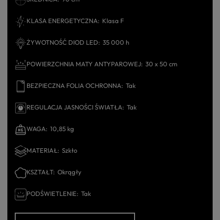
KLASA ENERGETYCZNA
Klasa F
ŻYWOTNOŚĆ DIOD LED
35 000 h
POWIERZCHNIA MATY ANTYPAROWEJ
30 x 50 cm
BEZPIECZNA FOLIA OCHRONNA
Tak
REGULACJA JASNOŚCI ŚWIATŁA
Tak
WAGA
10,85 kg
MATERIAŁ
Szkło
KSZTAŁT
Okrągły
PODŚWIETLENIE
Tak