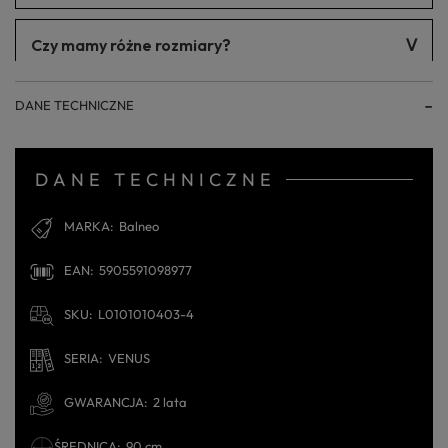
Dzięki temu, można bez problemu wykonać makijaż lub ogolić
się.
MON 60 wielkość maty 15x20, 30x30, 30x40, 30x50.
Czy mamy różne rozmiary?
Posiadamy w naszej ofercie lustra okrągłe w których mamy
DANE TECHNICZNE
wybór wielkości, jak również pod kątem wizualnym. Posiadamy
lustra w czarnej efektownej ramie. Do wyboru są również lutra
prostokątne, które można wieszać zarówno w pionie jak i
poziomie.
DANE TECHNICZNE
MARKA
Balneo
EAN
5905591098977
SKU
L0101010403-4
SERIA
VENUS
GWARANCJA
2 lata
ŚREDNICA
90 cm