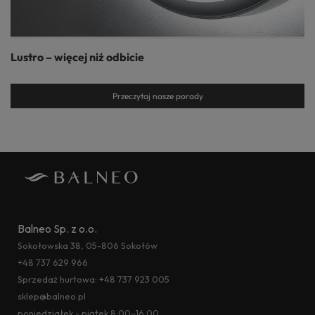
Lustro – więcej niż odbicie
Przeczytaj nasze porady
Balneo Sp. z o.o.
Sokołowska 38, 05-806 Sokołów
+48 737 629 966
Sprzedaż hurtowa:
+48 737 923 005
sklep@balneo.pl
poniedziałek - piątek 8:00–16:00