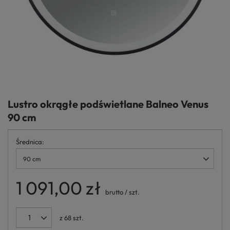
Lustro okrągłe podświetlane Balneo Venus
90 cm
Średnica
90 cm
1 091,00 zł
brutto
/
szt.
z
68
szt.