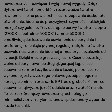
nowoczesnych rozwiązań i wyjątkowej wygody. Dzięki
dyfuzorowi świetlnemu
, który rozprowadza światło
równomiernie na powierzchni lustra, zapewnia
doskonałe
oświetlenie
, idealne do precyzyjnych czynności, takich jak
makijaż czy golenie.
Trzy dostępne barwy światła
–
ciepła
(2700K), neutralna (4000K) i zimna (6000K)
–
umożliwiają
dostosowanie oświetlenia
do
pory dnia i
preferencji
, a
funkcja płynnej regulacji natężenia światła
pozwala na
stworzenie idealnej atmosfery
, niezależnie od
sytuacji. Dzięki
macie grzewczej
lustro Cosmo
pozostaje
wolne od pary
nawet po
długiej, gorącej kąpieli
, co
zapewnia
komfort użytkowania o każdej porze
. Lustro
wykonane jest z wysokogatunkowego, odpornego na
korozję aluminium oraz
szkła BP free o grubości 4 mm
, co
zapewnia
najwyższą jakość odbicia
oraz
trwałość na lata
.
To lustro, które
łączy nowoczesną technologię z
minimalistycznym stylem
, stanowiąc doskonały wybór do
każde łazienki.