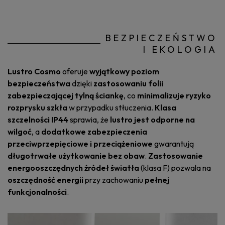
BEZPIECZEŃSTWO
I EKOLOGIA
Lustro Cosmo
oferuje
wyjątkowy poziom
bezpieczeństwa
dzięki
zastosowaniu folii
zabezpieczającej tylną ściankę
, co
minimalizuje ryzyko
rozprysku szkła
w przypadku stłuczenia.
Klasa
szczelności IP44
sprawia, że
lustro jest odporne na
wilgoć
, a
dodatkowe zabezpieczenia
przeciwprzepięciowe i przeciążeniowe
gwarantują
długotrwałe użytkowanie bez obaw
.
Zastosowanie
energooszczędnych źródeł światła
(klasa F) pozwala na
oszczędność energii
przy zachowaniu
pełnej
funkcjonalności
.