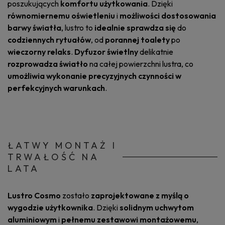
poszukujących
komfortu użytkowania
. Dzięki
równomiernemu oświetleniu
i
możliwości dostosowania
barwy światła
, lustro to
idealnie sprawdza się
do
codziennych rytuałów
, od
porannej toalety
po
wieczorny relaks
.
Dyfuzor świetlny
delikatnie
rozprowadza światło
na całej powierzchni lustra, co
umożliwia wykonanie precyzyjnych czynności w
perfekcyjnych warunkach
.
ŁATWY MONTAŻ I
TRWAŁOŚĆ NA
LATA
Lustro Cosmo
zostało
zaprojektowane z myślą o
wygodzie użytkownika
. Dzięki
solidnym uchwytom
aluminiowym
i
pełnemu zestawowi montażowemu
,