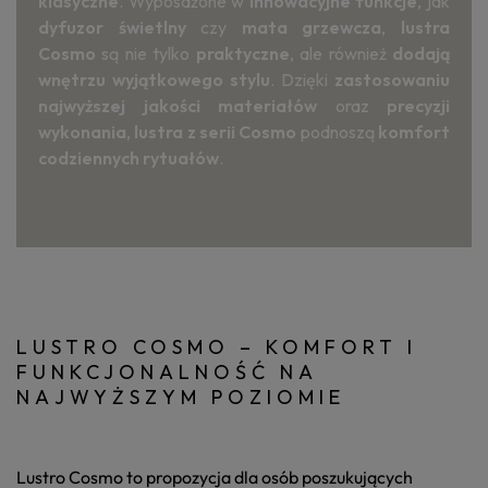
klasyczne
. Wyposażone w
innowacyjne funkcje
, jak
dyfuzor świetlny
czy
mata grzewcza
,
lustra
Cosmo
są nie tylko
praktyczne
, ale również
dodają
wnętrzu wyjątkowego stylu
. Dzięki
zastosowaniu
najwyższej jakości materiałów
oraz
precyzji
wykonania
,
lustra z serii Cosmo
podnoszą
komfort
codziennych rytuałów
.
LUSTRO COSMO – KOMFORT I
FUNKCJONALNOŚĆ NA
NAJWYŻSZYM POZIOMIE
Lustro Cosmo
to propozycja dla osób poszukujących