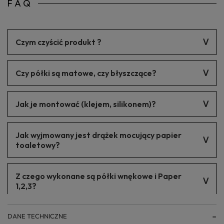
FAQ
Czym czyścić produkt ?
Produkt należy czyścić delikatnymi środkami czyszczącymi.
Czy półki są matowe, czy błyszczące?
Kolor jest matowy.
Jak je montować (klejem, silikonem)?
Montaż może być zarówno na klej jak i na silikon. Ważne, aby
Jak wyjmowany jest drążek mocujący papier
zastosować się do instrukcji montażu.
toaletowy?
Drążek montowany jest teleskopowo.
Z czego wykonane są półki wnękowe i Paper
1,2,3?
Produkty wykonane są ze stali nierdzewnej.
DANE TECHNICZNE