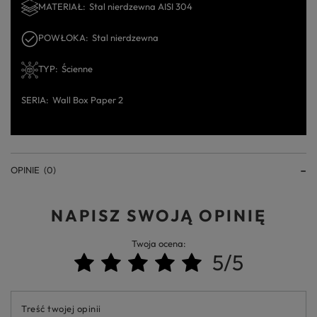
MATERIAŁ
Stal nierdzewna AISI 304
POWŁOKA
Stal nierdzewna
TYP
Ścienne
SERIA
Wall Box Paper 2
OPINIE
(0)
NAPISZ SWOJĄ OPINIĘ
Twoja ocena:
5/5
Treść twojej opinii