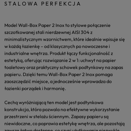
STALOWA PERFEKCJA
Model
Wall-Box Paper 2 Inox
to stylowe połączenie
szczotkowanej stali nierdzewnej AISI 304 z
minimalistycznym wzornictwem, które idealnie wpisuje się
w każdą łazienkę – od klasycznych po nowoczesne i
industrialne wnętrza. Produkt łączy funkcjonalność z
estetyką, oferując rozwiązanie 2 w 1: uchwyt na papier
toaletowy oraz praktyczny schowek podtynkowy na zapas
papieru. Dzięki temu Wall-Box Paper 2 Inox pomaga
zaoszczędzić miejsce, a jednocześnie wprowadza do
łazienki porządek i harmonię.
Cechą wyróżniającą ten model jest podtynkowa
konstrukcja, która pozwala na efektywne wykorzystanie
przestrzeni w stelażu ściennym. Zapasy papieru są
niewidoczne, co poprawia estetykę wnętrza, ale pozostają
zawsze łatwo dostępne, co czyni użytkowanie niezwykle