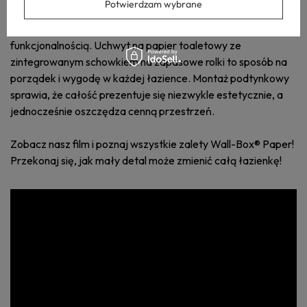
Potwierdzam wybrane
Odkryj Wall-Box® Paper – nowoczesne rozwiązanie, które
łączy minimalistyczny design z maksymalną
funkcjonalnością. Uchwyt na papier toaletowy ze
zintegrowanym schowkiem na zapasowe rolki to sposób na
porządek i wygodę w każdej łazience. Montaż podtynkowy
sprawia, że całość prezentuje się niezwykle estetycznie, a
jednocześnie oszczędza cenną przestrzeń.
Zobacz nasz film i poznaj wszystkie zalety Wall-Box® Paper!
Przekonaj się, jak mały detal może zmienić całą łazienkę!