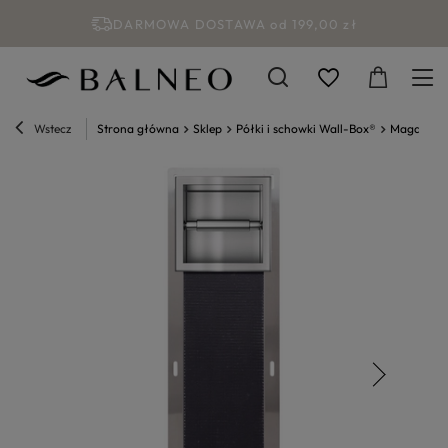
DARMOWA DOSTAWA od 199,00 zł
Wstecz
Strona główna
Sklep
Półki i schowki Wall-Box®
Magazynki