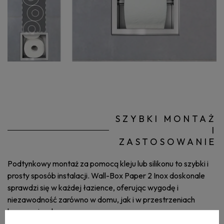
SZYBKI MONTAŻ
I
ZASTOSOWANIE
Podtynkowy montaż za pomocą kleju lub silikonu to szybki i
prosty sposób instalacji. Wall-Box Paper 2 Inox doskonale
sprawdzi się w każdej łazience, oferując wygodę i
niezawodność zarówno w domu, jak i w przestrzeniach
komercyjnych.