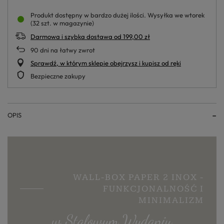
Produkt dostępny w bardzo dużej ilości
Wysyłka
we wtorek
(32 szt. w magazynie)
Darmowa i szybka dostawa
od
199,00 zł
90
dni na łatwy zwrot
Sprawdź, w którym sklepie obejrzysz i kupisz od ręki
Bezpieczne zakupy
OPIS
WALL-BOX PAPER 2 INOX -
FUNKCJONALNOŚĆ I
MINIMALIZM
w Stalowym Wydaniu