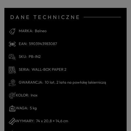
DANE TECHNICZNE
MARKA
Balneo
EAN
5903943983087
SKU
PB-IN2
SERIA
WALL-BOX PAPER 2
GWARANCJA
10 lat, 2 lata na powłokę lakierniczą
KOLOR
Inox
WAGA
5 kg
WYMIARY
74 x 20,8 × 14,6 cm