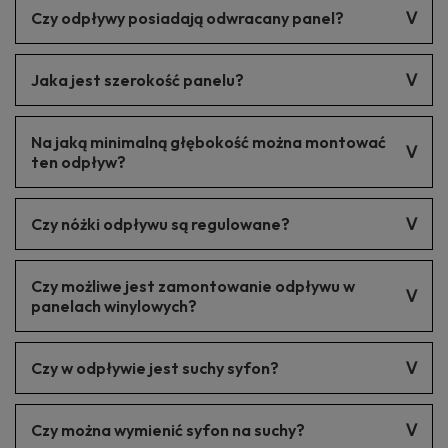
Przepustowość wody wynosi 55 l/min.
Czy odpływy posiadają odwracany panel?
Tak odpływ posiada odwracany panel w którym można
Jaka jest szerokość panelu?
zamontować płytkę.
Szerokość panelu to 5 cm.
Na jaką minimalną głębokość można montować
ten odpływ?
52 mm
Czy nóżki odpływu są regulowane?
Tak, nóżki odpływu można regulować.
Czy możliwe jest zamontowanie odpływu w
panelach winylowych?
Nie jest to odpływ dedykowany do tej formy montażu.
Czy w odpływie jest suchy syfon?
Nie. Odpływ wyposażony jest w syfon mokry.
Czy można wymienić syfon na suchy?