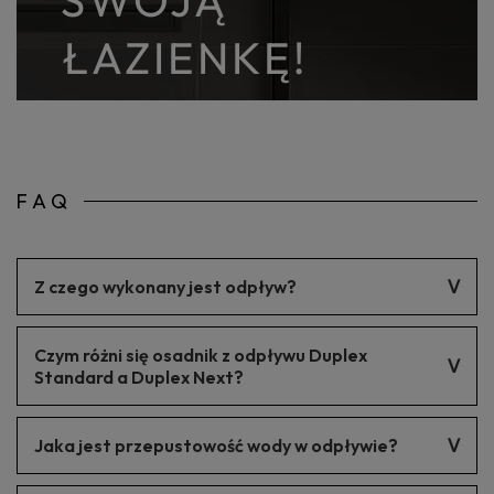
SWOJĄ
ŁAZIENKĘ!
FAQ
Z czego wykonany jest odpływ?
Odpływ wykonany ze stali nierdzewnej.
Czym różni się osadnik z odpływu Duplex
Standard a Duplex Next?
Ulepszony osadnik zapewnia cztery razy rzadsze czyszczenie.
Jaka jest przepustowość wody w odpływie?
Powiększona komora na syfon pozwoliła na zamontowanie
koszykowego osadnika.