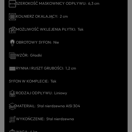
SZEROKOŚĆ MASKOWNICY ODPŁYWU
6,3 cm
KOŁNIERZ OKALAJĄCY
2 cm
MOŻLIWOŚĆ WKLEJENIA PŁYTKI
Tak
OBROTOWY SYFON
Nie
WZÓR
Gładki
RYNNA I RUSZT GRUBOŚCI
1,2 cm
SYFON W KOMPLECIE
Tak
RODZAJ ODPŁYWU
Liniowy
MATERIAŁ
Stal nierdzewna AISI 304
WYKOŃCZENIE
Stal nierdzewna
WAGA
4 kg