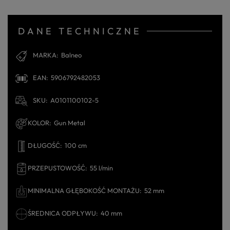
DANE TECHNICZNE
MARKA
Balneo
EAN
5906792482053
SKU
A0101100102-5
KOLOR
Gun Metal
DŁUGOŚĆ
100 cm
PRZEPUSTOWOŚĆ
55 l/min
MINIMALNA GŁĘBOKOŚĆ MONTAŻU
52 mm
ŚREDNICA ODPŁYWU
40 mm