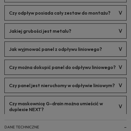
Nie.
Czy odpływ posiada cały zestaw do montażu?
Tak. W naszych odpływach jest wszystko do montażu.
Jakiej grubości jest metalu?
Grubość 1,2 mm.
Jak wyjmować panel z odpływu liniowego?
Do zestawu dołączony jest kluczyk, który pozwala na
Czy można dokupić panel do odpływu liniowego?
podniesienie panelu z odpływu liniowego.
Tak, można kupić panel do tego odpływu lub panel dekoracyjny.
Czy panel jest nieruchomy w odpływie liniowym?
Tak dzięki dołączonym dystansom, panel nieruchomo trzyma się
Czy maskownicę G-drain można umieścić w
w odpływie.
duplexie NEXT?
Tak. Klient może dokupić panel dekoracyjny szklany, zastępując
DANE TECHNICZNE
panel dostępny w zestawie.