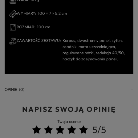
WYMIARY
100 × 7 × 5,2 cm
ROZMIAR
100 cm
ZAWARTOŚĆ ZESTAWU
Korpus, dwustronny panel, syfon,
osadnik, mata uszczelniająca,
regulowane nóżki, redukcja 40/50,
haczyk do zdejmowania panelu
OPINIE
(0)
NAPISZ SWOJĄ OPINIĘ
Twoja ocena:
5/5