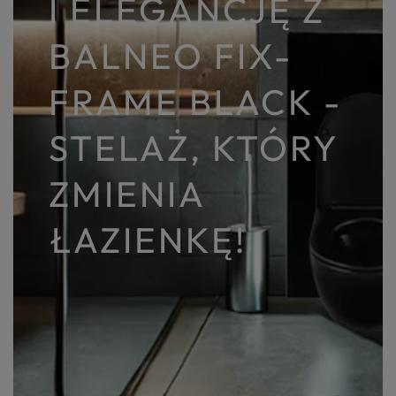
I ELEGANCJĘ Z
BALNEO FIX-
FRAME BLACK -
STELAŻ, KTÓRY
ZMIENIA
ŁAZIENKĘ!