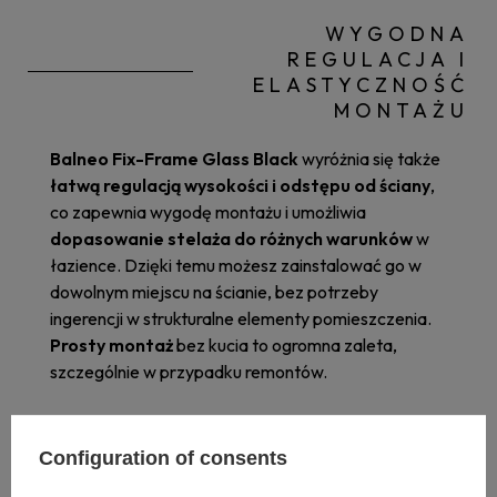
WYGODNA
REGULACJA I
ELASTYCZNOŚĆ
MONTAŻU
Balneo Fix-Frame Glass Black
wyróżnia się także
łatwą regulacją wysokości i odstępu od ściany
,
co zapewnia wygodę montażu i umożliwia
dopasowanie stelaża do różnych warunków
w
łazience. Dzięki temu możesz zainstalować go w
dowolnym miejscu na ścianie, bez potrzeby
ingerencji w strukturalne elementy pomieszczenia.
Prosty montaż
bez kucia to ogromna zaleta,
szczególnie w przypadku remontów.
Configuration of consents