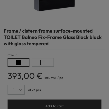
Frame / cistern frame surface-mounted
TOILET Balneo Fix-Frame Glass Black black
with glass tempered
Colour
393,00 €
incl. VAT
/
pc
of
23
pcs
Add to cart