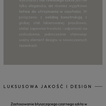
wykonana z
hartowanego szkła
jest nie
tylko elegancka, ale również wyjątkowo
łatwa do utrzymania w czystości
. W
połączeniu z
solidną konstrukcją
z
grubej stali lakierowanej proszkowo,
stelaż zapewnia trwałość i odporność na
uszkodzenia, jednocześnie stanowiąc
ważny element designu w nowoczesnych
łazienkach.
LUKSUSOWA JAKOŚĆ I DESIGN
Zastosowanie
błyszczącego czarnego szkła
w