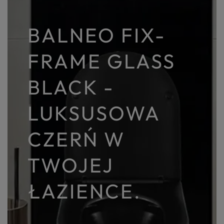
BALNEO FIX-
FRAME GLASS
BLACK -
LUKSUSOWA
CZERŃ W
TWOJEJ
ŁAZIENCE.