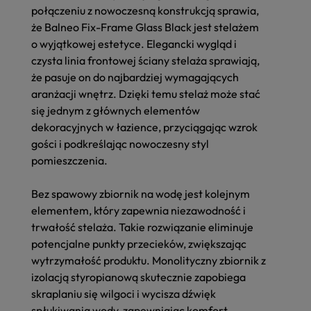
połączeniu z
nowoczesną konstrukcją
sprawia,
że
Balneo Fix-Frame Glass Black
jest stelażem
o wyjątkowej estetyce.
Elegancki wygląd
i
czysta linia
frontowej ściany stelaża sprawiają,
że pasuje on do najbardziej wymagających
aranżacji wnętrz. Dzięki temu stelaż może stać
się jednym z głównych elementów
dekoracyjnych w łazience, przyciągając wzrok
gości i podkreślając nowoczesny styl
pomieszczenia.
Bez spawowy zbiornik na wodę
jest kolejnym
elementem, który zapewnia niezawodność i
trwałość stelaża. Takie rozwiązanie eliminuje
potencjalne punkty przecieków, zwiększając
wytrzymałość produktu.
Monolityczny zbiornik z
izolacją styropianową
skutecznie zapobiega
skraplaniu się wilgoci i
wycisza dźwięk
spłukiwania wody, zapewniając komfort