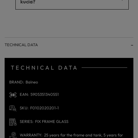
punkty, które mogą być podatne na przecieki lub
kucia?
pęknięcia. Tego typu konstrukcja zapewnia większą
trwałość i niezawodność w długim okresie użytkowania.
Stelaże natynkowe montuje się na ścianie. Naścienny
system pozwala na zakrycie zbiornika wypełnionego
wodą. Dodatkowo, dzięki ukrytemu montażowi stelaże
natynkowe pozwalają na większą elastyczność w
projektowaniu łazienki. Można je umieścić w dowolnym
miejscu na ścianie.
TECHNICAL DATA
TECHNICAL DATA
BRAND
Balneo
EAN
5905351340551
SKU
F0102020201-1
SERIES
FIX FRAME GLASS
WARRANTY
25 years for the frame and tank, 5 years for