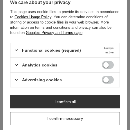
We care about your privacy
This page uses cookie files to provide its services in accordance
to
Cookies Usage Policy
. You can determine conditions of
storing or access to cookie files in your web browser. More
information on terms and conditions and privacy can also be
found on
Google's Privacy and Terms page
.
Always
Functional cookies (required)
active
Analytics cookies
Advertising cookies
TWOJE
I confirm all
BEZPIECZEŃSTWO
jest dla nas ważne
I confirm necessary